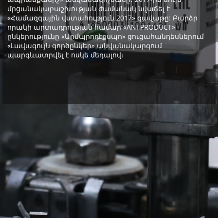
մրցանակաբաշխության ժամանակ նվաճել է
«Համազգային վստահություն 2017» գավաթը: Բարձր
որակի արտադրության համար «ANI PRODUCT»
ընկերությունը «Արմպրոդէքսպո» ցուցահանդեսներում
«Լավագույն գործընկեր» անվանակարգում
պարգևատրվել է ոսկե մեդալով։