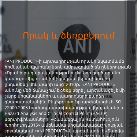
Որակ և ձեռքբերում
«ANI PRODUCT»-ի արտադրության որակի նկատմամբ
հիմնական պահանջներն ամրագրված են ընկերության
«Որակի քաղաքականությունում»: Նոր գործարանի
կառուցումից ու տեխնիկական վերազինումից
ընդամենը մեկ տարի անց՝ 2010թ․, «ANI PRODUCT»
անունը մեծ ճանաչում է ձեռք բերել, արժանացել է մի
շարք մրցանակների և սպառողների բարձր
գնահատականին: Ընկերությունը արժանացել է ISO
22000:2005 համապատասխանության վկայականի և
Hazard Analysis and Critical Control Point (HACCP)
սերտիֆիկատների։ «Համազգային Վստահություն
Խորհուրդ 2015» ամենամյա մրցանակաբաշխության
շրջանակում «ANI PRODUCT»-ն արժանացել է «Տարվա
ապրանքանիշ» անվանակոչմանը։ 2017-ին նույն