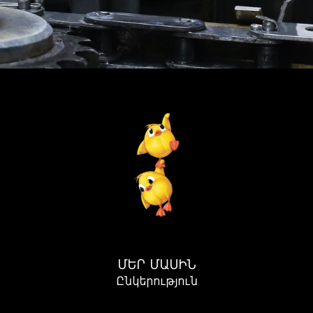
ՄԵՐ ՄԱՍԻՆ
Ընկերություն