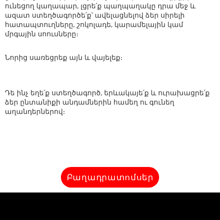
ունեցող կաղապար, լցրե՛ք պաղպաղակը դրա մեջ և
ազատ ստեղծագործե՛ք՝ ավելացնելով ձեր սիրելի
հատապտուղները, շոկոլադե, կարամելային կամ
մրգային սոուսները։
Նորից սառեցրեք այն և վայելեք։
Դե ինչ եղե՛ք ստեղծագործ, երևակայե՛ք և ուրախացրե՛ք
ձեր ընտանիքի անդամներին համեղ ու գունեղ
աղանդերներով։
Բաղադրատոմսեր