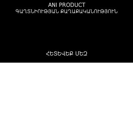
ANI PRODUCT
ԳԱՂՏՆԻՈՒԹՅԱՆ ՔԱՂԱՔԱԿԱՆՈՒԹՅՈՒՆ
ՀԵՏԵՎԵՔ ՄԵԶ
Ani Product © 2025.Բոլոր իրավունքները պաշտպանված են
Կայքը պատրաստվել է
AMCG Agency-ում