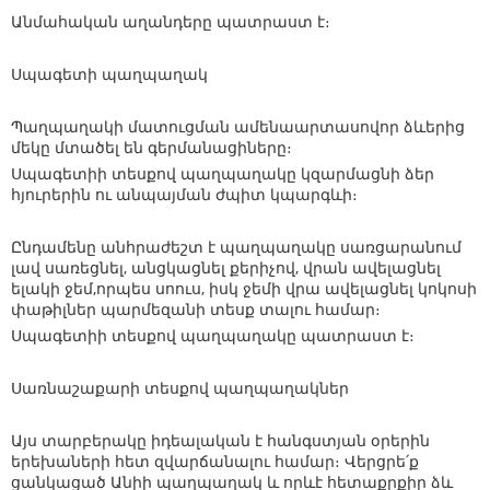
Անմահական աղանդերը պատրաստ է։
Սպագետի պաղպաղակ
Պաղպաղակի մատուցման ամենաարտասովոր ձևերից
մեկը մտածել են գերմանացիները։
Սպագետիի տեսքով պաղպաղակը կզարմացնի ձեր
հյուրերին ու անպայման ժպիտ կպարգևի։
Ընդամենը անհրաժեշտ է պաղպաղակը սառցարանում
լավ սառեցնել, անցկացնել քերիչով, վրան ավելացնել
ելակի ջեմ,որպես սոուս, իսկ ջեմի վրա ավելացնել կոկոսի
փաթիլներ պարմեզանի տեսք տալու համար։
Սպագետիի տեսքով պաղպաղակը պատրաստ է։
Սառնաշաքարի տեսքով պաղպաղակներ
Այս տարբերակը իդեալական է հանգստյան օրերին
երեխաների հետ զվարճանալու համար։ Վերցրե՛ք
ցանկացած Անիի պաղպաղակ և որևէ հետաքրքիր ձև