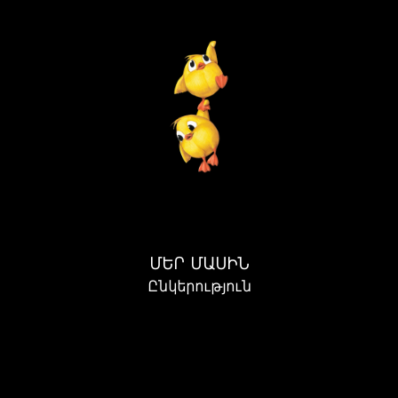
ՄԵՐ ՄԱՍԻՆ
Ընկերություն