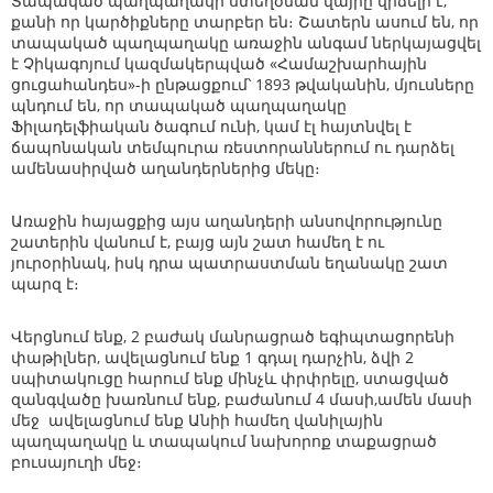
Տապակած պաղպաղակի ստեղծման վայրը վիճելի է,
քանի որ կարծիքները տարբեր են։ Շատերն ասում են, որ
տապակած պաղպաղակը առաջին անգամ ներկայացվել
է Չիկագոյում կազմակերպված «Համաշխարհային
ցուցահանդես»-ի ընթացքում՝ 1893 թվականին, մյուսները
պնդում են, որ տապակած պաղպաղակը
Ֆիլադելֆիական ծագում ունի, կամ էլ հայտնվել է
ճապոնական տեմպուրա ռեստորաններում ու դարձել
ամենասիրված աղանդերներից մեկը։
Առաջին հայացքից այս աղանդերի անսովորությունը
շատերին վանում է, բայց այն շատ համեղ է ու
յուրօրինակ, իսկ դրա պատրաստման եղանակը շատ
պարզ է։
Վերցնում ենք, 2 բաժակ մանրացրած եգիպտացորենի
փաթիլներ, ավելացնում ենք 1 գդալ դարչին, ձվի 2
սպիտակուցը հարում ենք մինչև փրփրելը, ստացված
զանգվածը խառնում ենք, բաժանում 4 մասի,ամեն մասի
մեջ ավելացնում ենք Անիի համեղ վանիլային
պաղպաղակը և տապակում նախորոք տաքացրած
բուսայուղի մեջ։