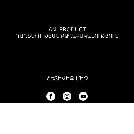
ANI PRODUCT
ԳԱՂՏՆԻՈՒԹՅԱՆ ՔԱՂԱՔԱԿԱՆՈՒԹՅՈՒՆ
ՀԵՏԵՎԵՔ ՄԵԶ
Ani Product © 2025.Բոլոր իրավունքները պաշտպանված են
Կայքը պատրաստվել է
AMCG Agency-ում