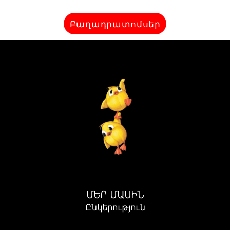
Բաղադրատոմսեր
ՄԵՐ ՄԱՍԻՆ
Ընկերություն