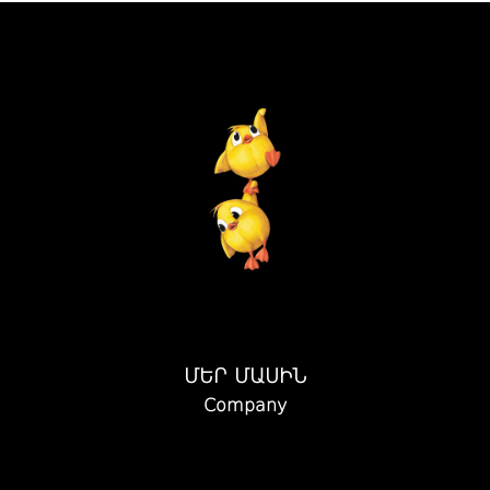
ՄԵՐ ՄԱՍԻՆ
Company